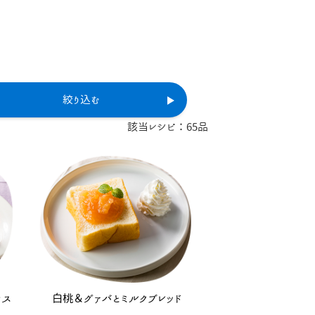
絞り込む
該当レシピ：
65
品
カス
白桃＆グァバとミルクブレッド