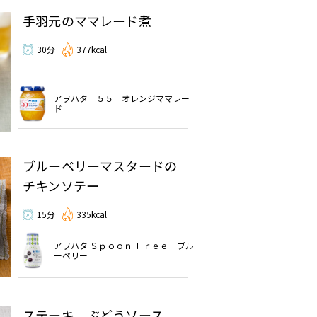
手羽元のママレード煮
30分
377kcal
アヲハタ ５５ オレンジママレー
ド
ブルーベリーマスタードの
チキンソテー
15分
335kcal
アヲハタ Ｓｐｏｏｎ Ｆｒｅｅ ブル
ーベリー
ステーキ ぶどうソース