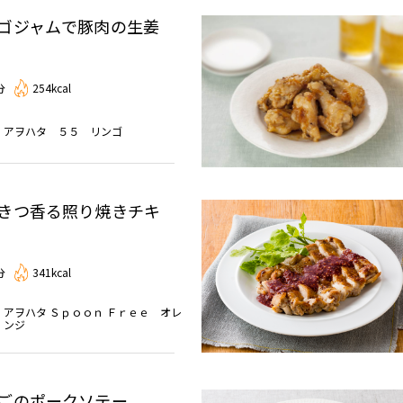
ゴジャムで豚肉の生姜
分
254kcal
アヲハタ ５５ リンゴ
きつ香る照り焼きチキ
分
341kcal
アヲハタ Ｓｐｏｏｎ Ｆｒｅｅ オレ
ンジ
ごのポークソテー