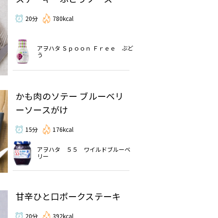
20分
780kcal
アヲハタ Ｓｐｏｏｎ Ｆｒｅｅ ぶど
う
かも肉のソテー ブルーベリ
ーソースがけ
15分
176kcal
アヲハタ ５５ ワイルドブルーベ
リー
甘辛ひと口ポークステーキ
20分
392kcal