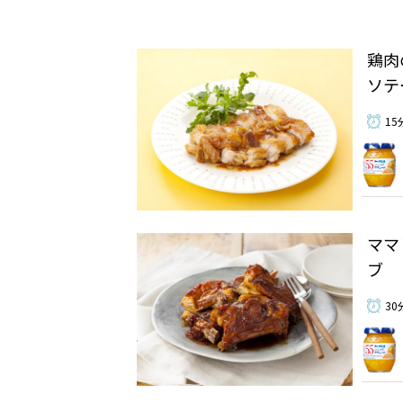
鶏肉
ソテ
15
ママ
ブ
30