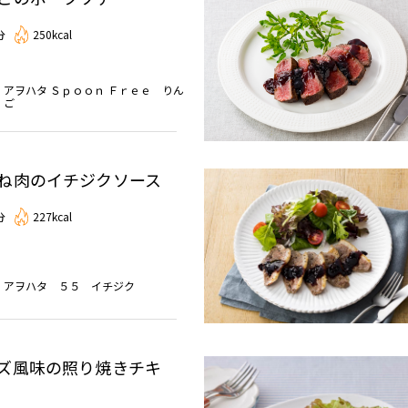
分
250kcal
アヲハタ Ｓｐｏｏｎ Ｆｒｅｅ りん
ご
ね肉のイチジクソース
分
227kcal
アヲハタ ５５ イチジク
ズ風味の照り焼きチキ