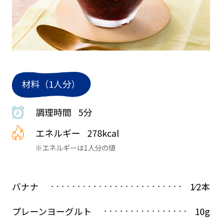
材料（1人分）
調理時間
5分
エネルギー
278kcal
※エネルギーは1人分の値
バナナ
1⁄2本
プレーンヨーグルト
10g